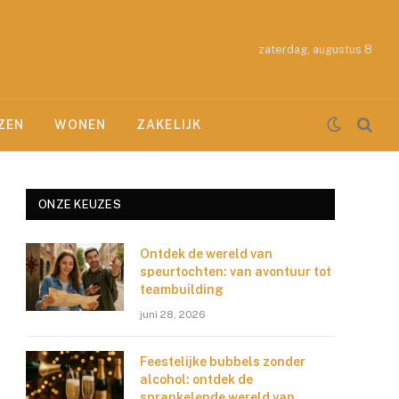
zaterdag, augustus 8
ZEN
WONEN
ZAKELIJK
ONZE KEUZES
Ontdek de wereld van
e
speurtochten: van avontuur tot
teambuilding
juni 28, 2026
Feestelijke bubbels zonder
alcohol: ontdek de
sprankelende wereld van