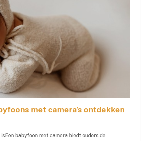
abyfoons met camera’s ontdekken
isEen babyfoon met camera biedt ouders de