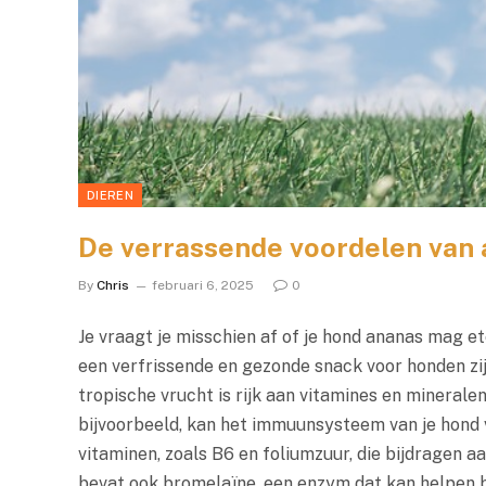
DIEREN
De verrassende voordelen van 
By
Chris
februari 6, 2025
0
Je vraagt je misschien af of je hond ananas mag e
een verfrissende en gezonde snack voor honden zi
tropische vrucht is rijk aan vitamines en mineralen
bijvoorbeeld, kan het immuunsysteem van je hond 
vitaminen, zoals B6 en foliumzuur, die bijdragen 
bevat ook bromelaïne, een enzym dat kan helpen bij