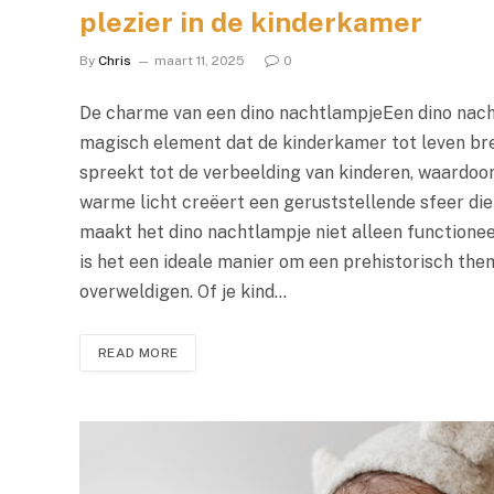
plezier in de kinderkamer
By
Chris
maart 11, 2025
0
De charme van een dino nachtlampjeEen dino nachtl
magisch element dat de kinderkamer tot leven bre
spreekt tot de verbeelding van kinderen, waardoor
warme licht creëert een geruststellende sfeer die 
maakt het dino nachtlampje niet alleen functionee
is het een ideale manier om een prehistorisch the
overweldigen. Of je kind…
READ MORE