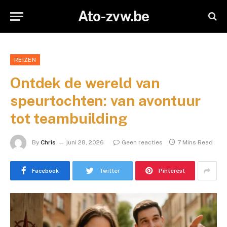
Ato-zvw.be
REIZEN
Ontdek de wereld van
speurtochten: van avontuur
tot teambuilding
By
Chris
juni 28, 2026
Geen reacties
7 Mins Read
Facebook
Twitter
Pinterest