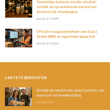
Feestelijke bubbels zonder alcohol:
ontdek de sprankelende wereld van
alcoholvrije champagne
januari 27, 2026
Efficiënt magazijnbeheer met Exact
Globe WMS en logistieke expertise
januari 21, 2026
LAATSTE BERICHTEN
Ontdek de wereld van speurtochten: van
avontuur tot teambuilding
juni 28, 2026