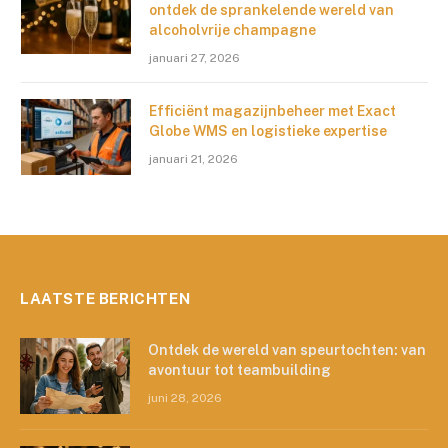
ontdek de sprankelende wereld van
alcoholvrije champagne
januari 27, 2026
Efficiënt magazijnbeheer met Exact
Globe WMS en logistieke expertise
januari 21, 2026
LAATSTE BERICHTEN
Ontdek de wereld van speurtochten: van
avontuur tot teambuilding
juni 28, 2026