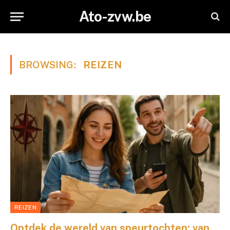
Ato-zvw.be
BROWSING:
REIZEN
REIZEN
Ontdek de wereld van speurtochten: van