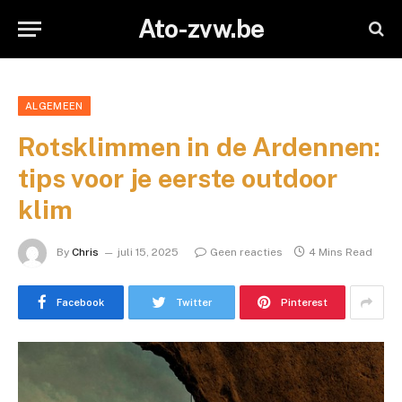
Ato-zvw.be
ALGEMEEN
Rotsklimmen in de Ardennen:
tips voor je eerste outdoor
klim
By
Chris
juli 15, 2025
Geen reacties
4 Mins Read
Facebook
Twitter
Pinterest