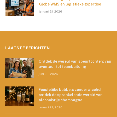
Globe WMS en logistieke expertise
januari 21, 2026
LAATSTE BERICHTEN
Ontdek de wereld van speurtochten: van
avontuur tot teambuilding
juni 28, 2026
Feestelijke bubbels zonder alcohol:
ontdek de sprankelende wereld van
alcoholvrije champagne
januari 27, 2026