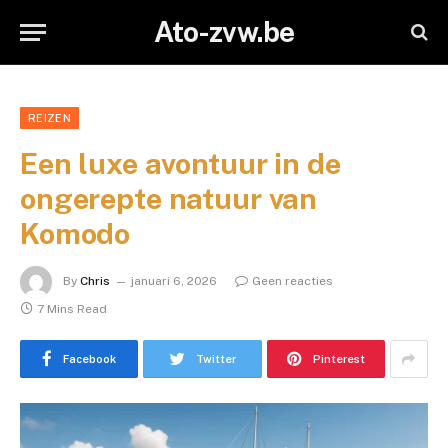
Ato-zvw.be
REIZEN
Een luxe avontuur in de
ongerepte natuur van
Komodo
By
Chris
januari 6, 2026
Geen reacties
7 Mins Read
Facebook
Twitter
Pinterest