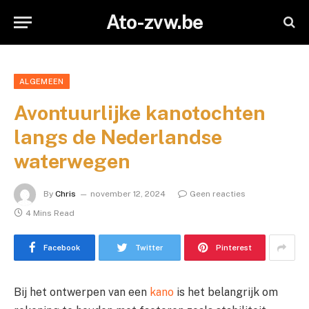
Ato-zvw.be
ALGEMEEN
Avontuurlijke kanotochten
langs de Nederlandse
waterwegen
By
Chris
november 12, 2024
Geen reacties
4 Mins Read
Facebook
Twitter
Pinterest
Bij het ontwerpen van een
kano
is het belangrijk om