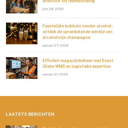
avontuur tot teambuilding
juni 28, 2026
Feestelijke bubbels zonder alcohol:
ontdek de sprankelende wereld van
alcoholvrije champagne
januari 27, 2026
Efficiënt magazijnbeheer met Exact
Globe WMS en logistieke expertise
januari 21, 2026
LAATSTE BERICHTEN