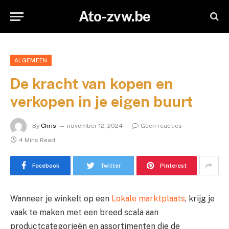
Ato-zvw.be
ALGEMEEN
De kracht van kopen en
verkopen in je eigen buurt
By
Chris
november 12, 2024
Geen reacties
4 Mins Read
Facebook
Twitter
Pinterest
Wanneer je winkelt op een
Lokale marktplaats
, krijg je
vaak te maken met een breed scala aan
productcategorieën en assortimenten die de