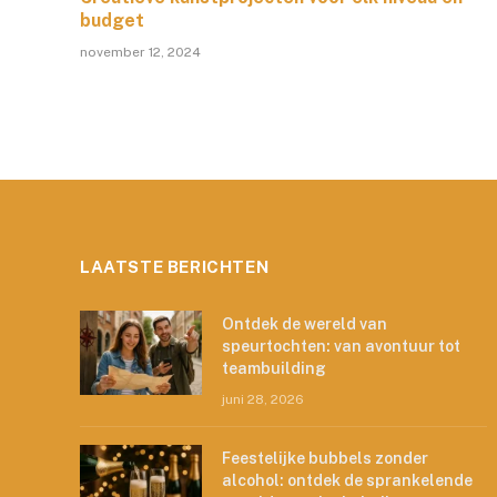
budget
november 12, 2024
LAATSTE BERICHTEN
Ontdek de wereld van
speurtochten: van avontuur tot
teambuilding
juni 28, 2026
Feestelijke bubbels zonder
alcohol: ontdek de sprankelende