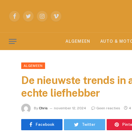
Facebook
Twitter
Instagram
Vimeo
ALGEMEEN
AUTO & MOT
ALGEMEEN
De nieuwste trends in 
echte liefhebber
By
Chris
november 12, 2024
Geen reacties
4
Facebook
Twitter
Pint