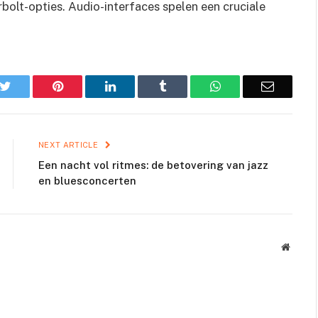
bolt-opties. Audio-interfaces spelen een cruciale
k
Twitter
Pinterest
LinkedIn
Tumblr
WhatsApp
Email
NEXT ARTICLE
Een nacht vol ritmes: de betovering van jazz
en bluesconcerten
Websit