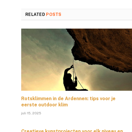
RELATED
POSTS
Rotsklimmen in de Ardennen: tips voor je
eerste outdoor klim
juli 15, 2025
Creatieve kunstprojecten voor elk niveau en