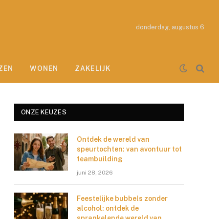
donderdag, augustus 6
ZEN
WONEN
ZAKELIJK
ONZE KEUZES
Ontdek de wereld van
speurtochten: van avontuur tot
teambuilding
juni 28, 2026
Feestelijke bubbels zonder
alcohol: ontdek de
sprankelende wereld van