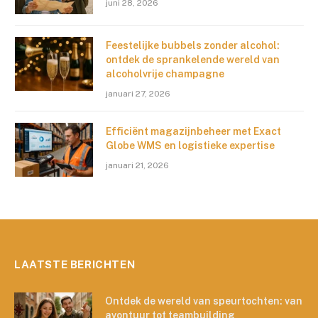
juni 28, 2026
Feestelijke bubbels zonder alcohol:
ontdek de sprankelende wereld van
alcoholvrije champagne
januari 27, 2026
Efficiënt magazijnbeheer met Exact
Globe WMS en logistieke expertise
januari 21, 2026
LAATSTE BERICHTEN
Ontdek de wereld van speurtochten: van
avontuur tot teambuilding