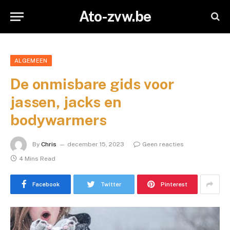
Ato-zvw.be
ALGEMEEN
De onmisbare gids voor
jassen, jacks en
bodywarmers
By
Chris
december 15, 2023
Geen reacties
4 Mins Read
Facebook
Twitter
Pinterest