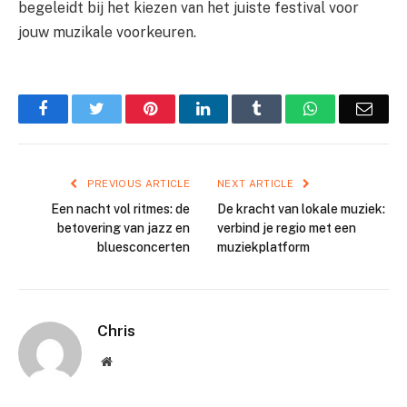
begeleidt bij het kiezen van het juiste festival voor
jouw muzikale voorkeuren.
Facebook
Twitter
Pinterest
LinkedIn
Tumblr
WhatsApp
Emai
PREVIOUS ARTICLE
NEXT ARTICLE
Een nacht vol ritmes: de
De kracht van lokale muziek:
betovering van jazz en
verbind je regio met een
bluesconcerten
muziekplatform
Chris
Website