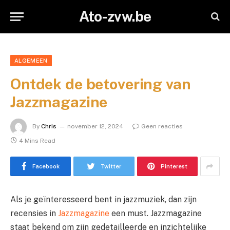
Ato-zvw.be
ALGEMEEN
Ontdek de betovering van
Jazzmagazine
By
Chris
november 12, 2024
Geen reacties
4 Mins Read
Facebook
Twitter
Pinterest
Als je geïnteresseerd bent in jazzmuziek, dan zijn
recensies in
Jazzmagazine
een must. Jazzmagazine
staat bekend om zijn gedetailleerde en inzichtelijke