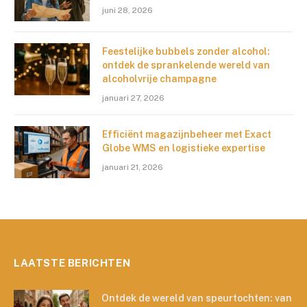
juni 28, 2026
Feestelijke bubbels zonder alcohol:
ontdek de sprankelende wereld van
alcoholvrije champagne
januari 27, 2026
Efficiënt magazijnbeheer met Exact
Globe WMS en logistieke expertise
januari 21, 2026
LAATSTE BERICHTEN
Ontdek de wereld van speurtochten: van