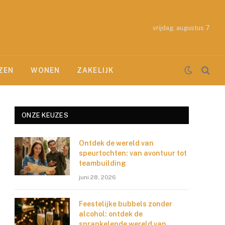
vrijdag, augustus 7
ZEN
WONEN
ZAKELIJK
ONZE KEUZES
Ontdek de wereld van
speurtochten: van avontuur tot
teambuilding
juni 28, 2026
Feestelijke bubbels zonder
alcohol: ontdek de
sprankelende wereld van