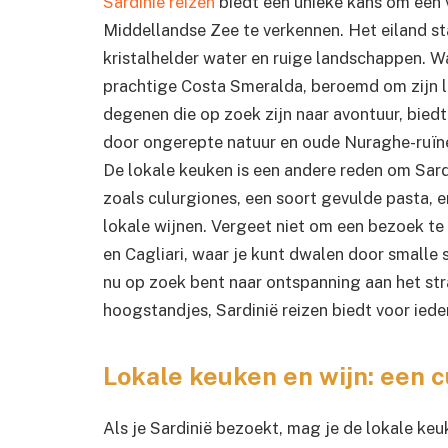
Sardinië reizen
biedt een unieke kans om een 
Middellandse Zee te verkennen. Het eiland 
kristalhelder water en ruige landschappen. W
prachtige Costa Smeralda, beroemd om zijn l
degenen die op zoek zijn naar avontuur, bied
door ongerepte natuur en oude Nuraghe-ruïnes
De lokale keuken is een andere reden om Sard
zoals culurgiones, een soort gevulde pasta, e
lokale wijnen. Vergeet niet om een bezoek t
en Cagliari, waar je kunt dwalen door smalle s
nu op zoek bent naar ontspanning aan het str
hoogstandjes, Sardinië reizen biedt voor ieder
Lokale keuken en wijn: een c
Als je Sardinië bezoekt, mag je de lokale keu