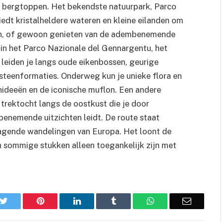
e bergtoppen. Het bekendste natuurpark, Parco
iedt kristalheldere wateren en kleine eilanden om
men, of gewoon genieten van de adembenemende
 in het Parco Nazionale del Gennargentu, het
leiden je langs oude eikenbossen, geurige
steenformaties. Onderweg kun je unieke flora en
deeën en de iconische muflon. Een andere
 trektocht langs de oostkust die je door
enemende uitzichten leidt. De route staat
dagende wandelingen van Europa. Het loont de
n sommige stukken alleen toegankelijk zijn met
k
Twitter
Pinterest
LinkedIn
Tumblr
WhatsApp
Email