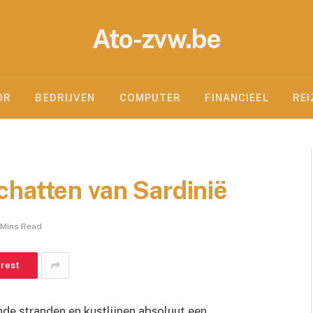
Ato-zvw.be
OR
BEDRIJVEN
COMPUTER
FINANCIEEL
REI
chatten van Sardinië
 Mins Read
erest
de stranden en kustlijnen absoluut een