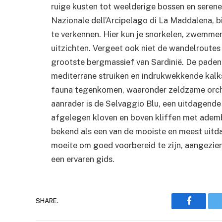
ruige kusten tot weelderige bossen en seren
Nazionale dell’Arcipelago di La Maddalena, b
te verkennen. Hier kun je snorkelen, zwem
uitzichten. Vergeet ook niet de wandelroutes
grootste bergmassief van Sardinië. De paden 
mediterrane struiken en indrukwekkende kalk
fauna tegenkomen, waaronder zeldzame orchi
aanrader is de Selvaggio Blu, een uitdagende
afgelegen kloven en boven kliffen met ademb
bekend als een van de mooiste en meest uit
moeite om goed voorbereid te zijn, aangezie
een ervaren gids.
Faceboo
SHARE.