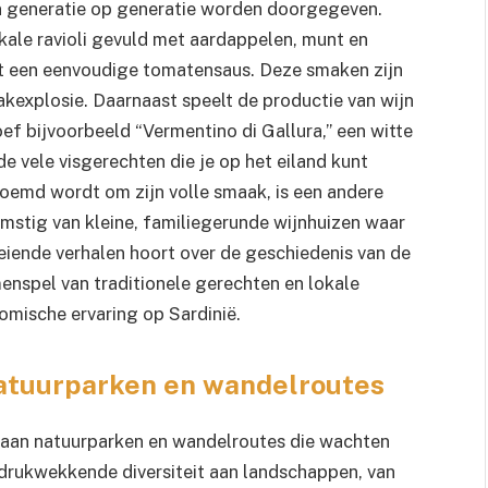
van generatie op generatie worden doorgegeven.
okale ravioli gevuld met aardappelen, munt en
et een eenvoudige tomatensaus. Deze smaken zijn
akexplosie. Daarnaast speelt de productie van wijn
roef bijvoorbeeld “Vermentino di Gallura,” een witte
de vele visgerechten die je op het eiland kunt
roemd wordt om zijn volle smaak, is een andere
omstig van kleine, familiegerunde wijnhuizen waar
oeiende verhalen hoort over de geschiedenis van de
enspel van traditionele gerechten en lokale
omische ervaring op Sardinië.
atuurparken en wandelroutes
at aan natuurparken en wandelroutes die wachten
ndrukwekkende diversiteit aan landschappen, van