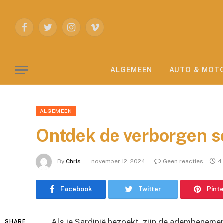
Facebook
Twitter
Instagram
Vimeo
ALGEMEEN
AUTO & MOT
ALGEMEEN
Ontdek de verborgen s
By
Chris
november 12, 2024
Geen reacties
4
Facebook
Twitter
Pint
Als je Sardinië bezoekt, zijn de adembenemen
SHARE