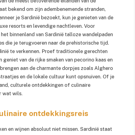
van de meest betoverende eilanden van de
staat bekend om zijn adembenemende stranden,
anneer je Sardinië bezoekt, kun je genieten van de
uxe resorts en levendige nachtleven. Voor
t het binnenland van Sardinië talloze wandelpaden
 die je terugvoeren naar de prehistorische tijd.
inië te verkennen. Proef traditionele gerechten
n geniet van de rijke smaken van pecorino kaas en
e brengen aan de charmante dorpjes zoals Alghero
traatjes en de lokale cultuur kunt opsnuiven. Of je
and, culturele ontdekkingen of culinaire
 wat wils.
ulinaire ontdekkingsreis
ken en wijnen absoluut niet missen. Sardinië staat