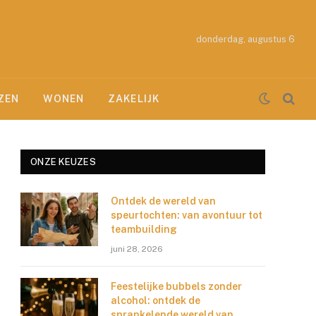
donderdag, augustus 6
ZEN
WONEN
ZAKELIJK
ONZE KEUZES
Ontdek de wereld van
speurtochten: van avontuur tot
teambuilding
juni 28, 2026
Feestelijke bubbels zonder
alcohol: ontdek de
sprankelende wereld van