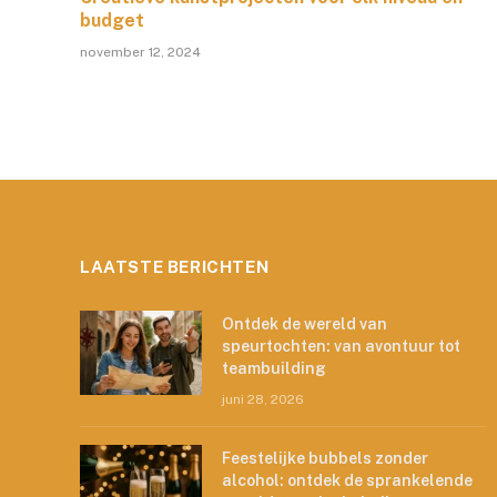
budget
november 12, 2024
LAATSTE BERICHTEN
Ontdek de wereld van
speurtochten: van avontuur tot
teambuilding
juni 28, 2026
Feestelijke bubbels zonder
alcohol: ontdek de sprankelende