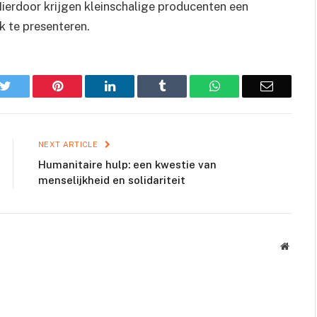
ierdoor krijgen kleinschalige producenten een
k te presenteren.
k
Twitter
Pinterest
LinkedIn
Tumblr
WhatsApp
Email
NEXT ARTICLE
Humanitaire hulp: een kwestie van
menselijkheid en solidariteit
Websit