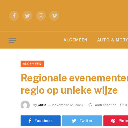
Facebook
Twitter
Instagram
Vimeo
ALGEMEEN
AUTO & MOT
ALGEMEEN
Regionale evenementen
regio op unieke wijze
By
Chris
november 12, 2024
Geen reacties
4
Facebook
Twitter
Pint