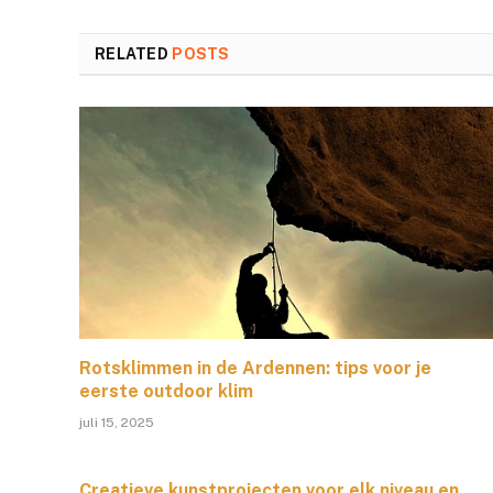
RELATED
POSTS
Rotsklimmen in de Ardennen: tips voor je
eerste outdoor klim
juli 15, 2025
Creatieve kunstprojecten voor elk niveau en