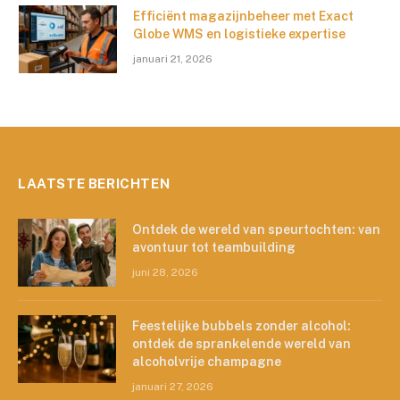
Efficiënt magazijnbeheer met Exact
Globe WMS en logistieke expertise
januari 21, 2026
LAATSTE BERICHTEN
Ontdek de wereld van speurtochten: van
avontuur tot teambuilding
juni 28, 2026
Feestelijke bubbels zonder alcohol:
ontdek de sprankelende wereld van
alcoholvrije champagne
januari 27, 2026