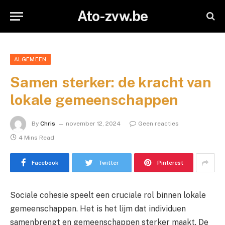
Ato-zvw.be
ALGEMEEN
Samen sterker: de kracht van
lokale gemeenschappen
By
Chris
november 12, 2024
Geen reacties
4 Mins Read
Facebook
Twitter
Pinterest
Sociale cohesie speelt een cruciale rol binnen lokale
gemeenschappen. Het is het lijm dat individuen
samenbrengt en gemeenschappen sterker maakt. De