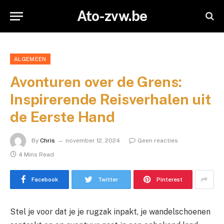
Ato-zvw.be
ALGEMEEN
Avonturen over de Grens:
Inspirerende Reisverhalen uit
de Eerste Hand
By
Chris
november 12, 2024
Geen reacties
4 Mins Read
Facebook
Twitter
Pinterest
Stel je voor dat je je rugzak inpakt, je wandelschoenen