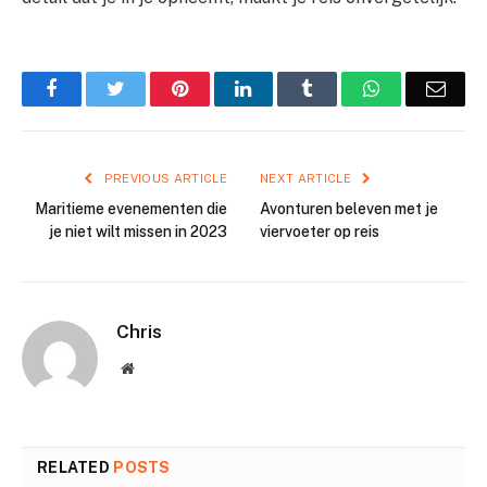
Facebook
Twitter
Pinterest
LinkedIn
Tumblr
WhatsApp
Emai
PREVIOUS ARTICLE
NEXT ARTICLE
Maritieme evenementen die
Avonturen beleven met je
je niet wilt missen in 2023
viervoeter op reis
Chris
Website
RELATED
POSTS