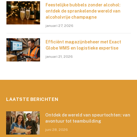
Feestelijke bubbels zonder alcohol:
ontdek de sprankelende wereld van
alcoholvrije champagne
januari 27, 2026
Efficiënt magazijnbeheer met Exact
Globe WMS en logistieke expertise
januari 21, 2026
LAATSTE BERICHTEN
Ontdek de wereld van speurtochten: van
avontuur tot teambuilding
juni 28, 2026