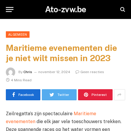
Ato-zvw.be
ALGEMEEN
Maritieme evenementen die
je niet wilt missen in 2023
By
Chris
november 12, 2024
Geen reacties
4 Mins Read
Facebook
Twitter
Pinterest
Zeilregatta’s zijn spectaculaire
Maritieme
evenementen
die elk jaar vele toeschouwers trekken.
Deze spannende races op het water vormen een